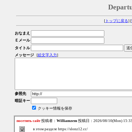
Depar
[
トップに戻る
] [
おなまえ
Ｅメール
タイトル
メッセージ
[
絵文字入力
]
参照先
暗証キー
クッキー情報を保存
посетить сайт
投稿者：
Williamzem
投稿日：2026/08/10(Mon) 15:
в этом разделе https://slonz12.cc/