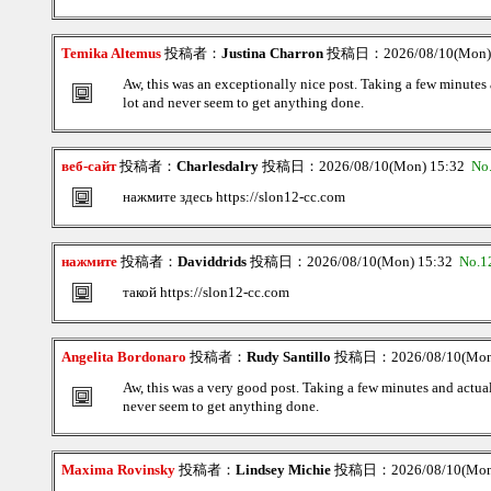
Temika Altemus
投稿者：
Justina Charron
投稿日：2026/08/10(Mon)
Aw, this was an exceptionally nice post. Taking a few minutes 
lot and never seem to get anything done.
веб-сайт
投稿者：
Charlesdalry
投稿日：2026/08/10(Mon) 15:32
No
нажмите здесь https://slon12-cc.com
нажмите
投稿者：
Daviddrids
投稿日：2026/08/10(Mon) 15:32
No.1
такой https://slon12-cc.com
Angelita Bordonaro
投稿者：
Rudy Santillo
投稿日：2026/08/10(Mon
Aw, this was a very good post. Taking a few minutes and actual
never seem to get anything done.
Maxima Rovinsky
投稿者：
Lindsey Michie
投稿日：2026/08/10(Mon