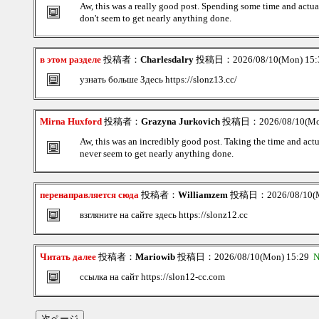
Aw, this was a really good post. Spending some time and actual
don't seem to get nearly anything done.
в этом разделе
投稿者：
Charlesdalry
投稿日：2026/08/10(Mon) 15
узнать больше Здесь https://slonz13.cc/
Mirna Huxford
投稿者：
Grazyna Jurkovich
投稿日：2026/08/10(Mo
Aw, this was an incredibly good post. Taking the time and actu
never seem to get nearly anything done.
перенаправляется сюда
投稿者：
Williamzem
投稿日：2026/08/10(M
взгляните на сайте здесь https://slonz12.cc
Читать далее
投稿者：
Mariowib
投稿日：2026/08/10(Mon) 15:29
N
ссылка на сайт https://slon12-cc.com